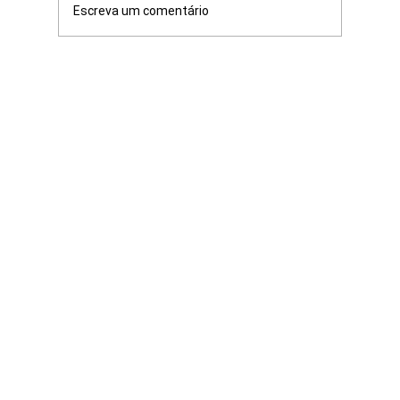
Escreva um comentário
O impacto positivo no meio ambiente de
uma casa organizada