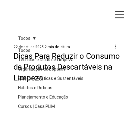
Todos
22 de set. de 2025
2 min de leitura
Todos
Dicas Para Reduzir o Consumo
Técnicas e Dicas de Limpeza
de Produtos Descartáveis na
Organização de Espaços
Limpeza
Soluções Práticas e Sustentáveis
Hábitos e Rotinas
Planejamento e Educação
Cursos | Casa PLIM