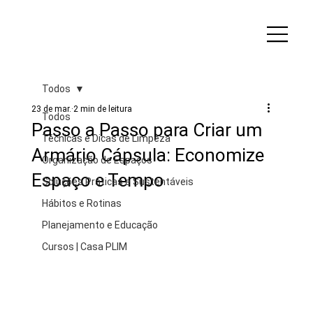
Todos
23 de mar.
2 min de leitura
Todos
Passo a Passo para Criar um
Técnicas e Dicas de Limpeza
Armário Cápsula: Economize
Organização de Espaços
Espaço e Tempo
Soluções Práticas e Sustentáveis
Hábitos e Rotinas
Planejamento e Educação
Cursos | Casa PLIM