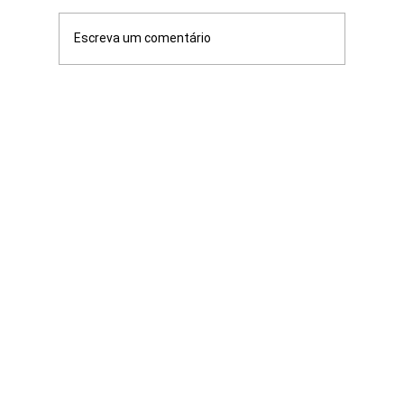
Escreva um comentário
Ideias para organização doméstica: Dicas
para organizar seus espaços