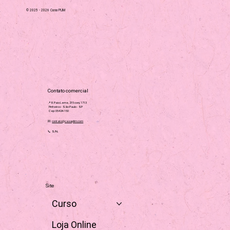
© 2025 - 2026 Casa PLIM
Contato comercial
📍 R. Pais Leme, 215 conj. 1713
Pinheiros - São Paulo - SP
Cep: 05424-150
💌
contato@casaplim.com
📞 S/N
Site
Curso
Loja Online