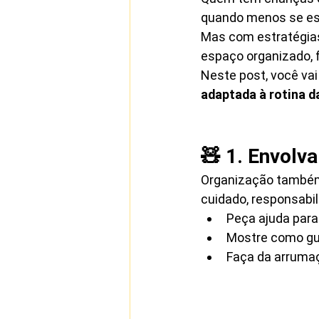
quando menos se espe
Mas com estratégias
espaço organizado, f
Neste post, você vai
adaptada à rotina d
🧸 1. Envolv
Organização também 
cuidado, responsabi
Peça ajuda para
Mostre como gua
Faça da arrumaç