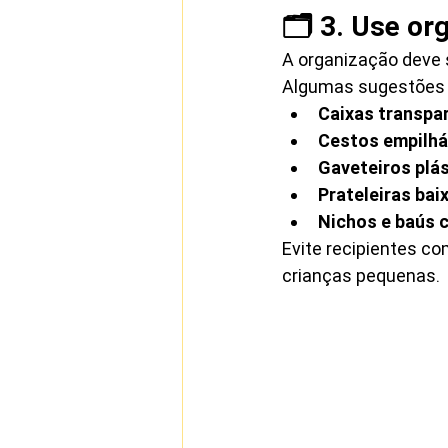
🗂️ 3. Use o
A organização deve s
Algumas sugestões 
Caixas transpa
Cestos empilhá
Gaveteiros plá
Prateleiras bai
Nichos e baús 
Evite recipientes co
crianças pequenas.