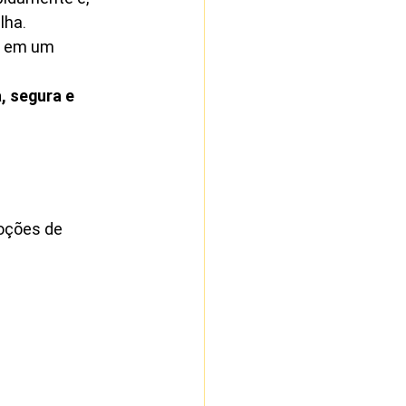
lha.
e em um 
 segura e 
oções de 