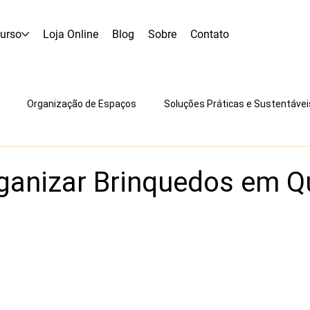
urso
Loja Online
Blog
Sobre
Contato
Organização de Espaços
Soluções Práticas e Sustentávei
rsos | Casa PLIM
anizar Brinquedos em Q