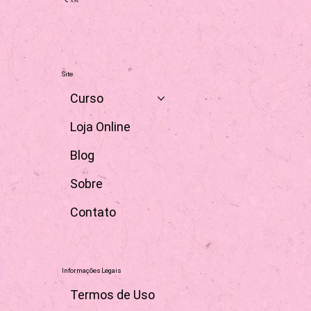
Contato comercial
📍 R. Pais Leme, 215 conj. 1713
Pinheiros - São Paulo - SP
Cep: 05424-150
💌
contato@casaplim.com
📞 S/N
Site
Curso
Loja Online
Blog