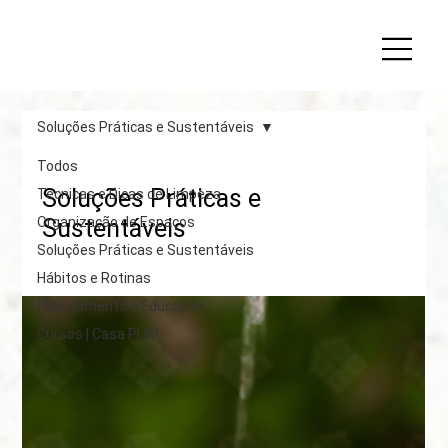
Soluções Práticas e Sustentáveis
Todos
Soluções Práticas e
Técnicas e Dicas de Limpeza
Organização de Espaços
Sustentáveis
Soluções Práticas e Sustentáveis
Hábitos e Rotinas
Planejamento e Educação
Cursos | Casa PLIM