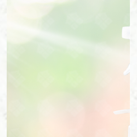
Organizar a casa não precisa significar sair comprando caixas,
cestos ou prateleiras novas. Com um olhar atento e criativo, é
possível transformar os ambientes usando aquilo que você já
tem, sem abrir a carteira. Neste post, vamos mostrar como é
possível organizar com economia, reaproveitando recursos do
dia a dia e adotando estratégias funcionais.