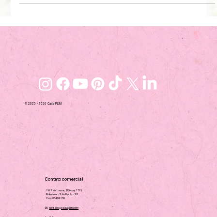
Como Planejar uma Limpeza de
Primavera ou “Declutter” Sazonal
A mudança de estação é o momento perfeito para renovar a
casa — e isso vai muito além de abrir as janelas. A famosa
“limpeza de primavera”, ou o moderno “declutter sazonal”, é
uma forma estratégica de cuidar da casa com mais
profundidade, eliminando excessos, limpando o que costuma
ser esquecido e reorganizando os ambientes com propósito.
Neste post, você vai aprender como planejar e executar essa
limpeza completa, tornando-a leve, eficiente e realmente
transformadora.
© 2025 - 2026 Casa PLIM