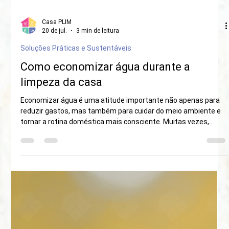
Casa PLIM
20 de jul.
3 min de leitura
Soluções Práticas e Sustentáveis
Como economizar água durante a
limpeza da casa
Economizar água é uma atitude importante não apenas para
reduzir gastos, mas também para cuidar do meio ambiente e
tornar a rotina doméstica mais consciente. Muitas vezes,
pequenos hábitos durante a limpeza acabam desperdiçando
mais água do que imaginamos. A boa notícia é que, com
algumas mudanças simples, é possível manter a casa limpa
sem exageros e sem comprometer a eficiência da limpeza.
Neste post, você vai aprender dicas práticas para economizar
água durante a limpeza d