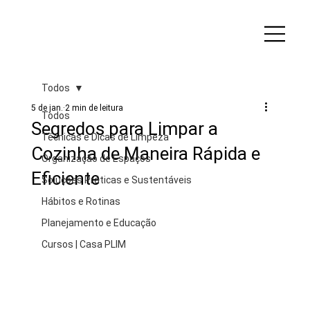
Todos
5 de jan.
2 min de leitura
Todos
Segredos para Limpar a
Técnicas e Dicas de Limpeza
Cozinha de Maneira Rápida e
Organização de Espaços
Eficiente
Soluções Práticas e Sustentáveis
Hábitos e Rotinas
Planejamento e Educação
Cursos | Casa PLIM